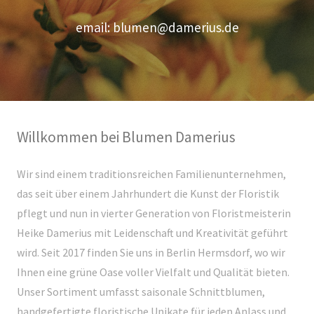
email: blumen@damerius.de
Willkommen bei Blumen Damerius
Wir sind einem traditionsreichen Familienunternehmen,
das seit über einem Jahrhundert die Kunst der Floristik
pflegt und nun in vierter Generation von Floristmeisterin
Heike Damerius mit Leidenschaft und Kreativität geführt
wird. Seit 2017 finden Sie uns in Berlin Hermsdorf, wo wir
Ihnen eine grüne Oase voller Vielfalt und Qualität bieten.
Unser Sortiment umfasst saisonale Schnittblumen,
handgefertigte floristische Unikate für jeden Anlass und