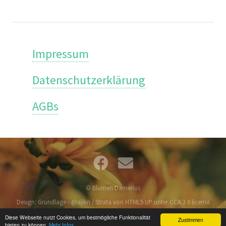
Impressum
Datenschutzerklärung
AGBs
© Blumen Damerius
Design: Grundlage - @ajlkn / Strata von HTML5 UP unter CCA 3.0 license
Diese Webseite nutzt Cookies, um bestmögliche Funktionalität
Zustimmen
bieten zu können.
Mehr Infos